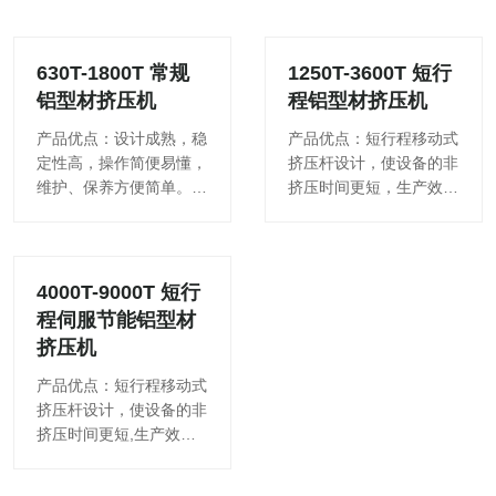
630T-1800T 常规
1250T-3600T 短行
铝型材挤压机
程铝型材挤压机
产品优点：设计成熟，稳
产品优点：短行程移动式
定性高，操作简便易懂，
挤压杆设计，使设备的非
维护、保养方便简单。盛
挤压时间更短，生产效率
锭筒及活动梁采用可调式
更高。平行移动式载锭器
6位导向，便其保持三点
采用伺服电器驱动，控
一线的线性运动精度更
制，使进棒速度更快，定
高。方型带压余敲功能，
位精度更高更精准。四油
4000T-9000T 短行
可调整式
缸式锁模
程伺服节能铝型材
挤压机
产品优点：短行程移动式
挤压杆设计，使设备的非
挤压时间更短,生产效率
更高。采用大扭矩伺服节
能电机驱动主液压油泵，