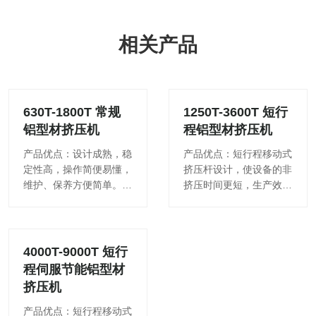
相关产品
630T-1800T 常规
1250T-3600T 短行
铝型材挤压机
程铝型材挤压机
产品优点：设计成熟，稳
产品优点：短行程移动式
定性高，操作简便易懂，
挤压杆设计，使设备的非
维护、保养方便简单。盛
挤压时间更短，生产效率
锭筒及活动梁采用可调式
更高。平行移动式载锭器
6位导向，便其保持三点
采用伺服电器驱动，控
一线的线性运动精度更
制，使进棒速度更快，定
高。方型带压余敲功能，
位精度更高更精准。四油
4000T-9000T 短行
可调整式
缸式锁模
程伺服节能铝型材
挤压机
产品优点：短行程移动式